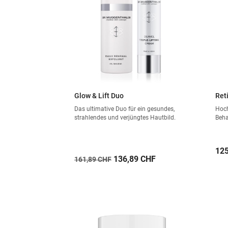
Glow & Lift Duo
Ret
Das ultimative Duo für ein gesundes,
Hoch
strahlendes und verjüngtes Hautbild.
Beha
Pre
125
Verkaufspreis
Preis
136,89 CHF
161,89 CHF