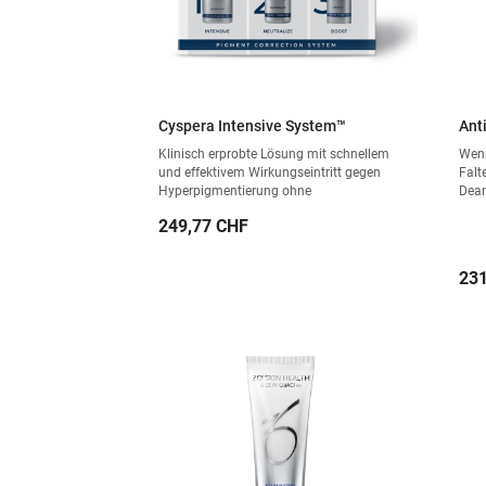
Cyspera Intensive System™
Ant
Klinisch erprobte Lösung mit schnellem
Wenn
und effektivem Wirkungseintritt gegen
Falt
Hyperpigmentierung ohne
Dean
Kortikosteroiden, Retinsäure und
zwei
Preis
249,77 CHF
Hydrochinon.
und 
ange
und 
Pre
231