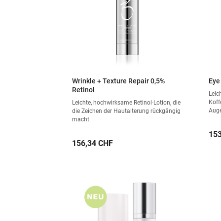
Wrinkle + Texture Repair 0,5%
Eye
Retinol
Leic
Koff
Leichte, hochwirksame Retinol-Lotion, die
Auge
die Zeichen der Hautalterung rückgängig
macht.
Pre
153
Preis
156,34 CHF