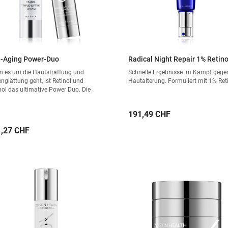
i-Aging Power-Duo
Radical Night Repair 1% Retino
 es um die Hautstraffung und
Schnelle Ergebnisse im Kampf gege
englättung geht, ist Retinol und
Hautalterung. Formuliert mit 1% Ret
ol das ultimative Power Duo. Die
 Wirkstoffe ergänzen sich optimal
können als Straffungskur
Preis
191,49 CHF
wendet werden: Retinol in der Nacht
Deanol am Tag.
is
,27 CHF