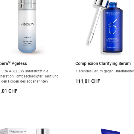
®
pera
Ageless
Complexion Clarifying Serum
ERA AGELESS unterstützt die
Klärendes Serum gegen Unreinheite
neration lichtgeschädigter Haut und
Preis
111,01 CHF
t den Folgen des sogenannten
ammaging (chronische,
is
,01 CHF
rsbedingte Entzündungsprozesse der
) entgegen. Die innovative
ulierung mit Isobionic-Amide stärkt
Hautbarriere und sorgt für ein
rstandsfähigeres, strahlenderes und
nd aussehendes Hautbild.