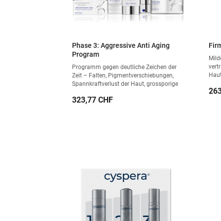
Phase 3: Aggressive Anti Aging
Fir
Program
Mild
vert
Programm gegen deutliche Zeichen der
Hau
Zeit – Falten, Pigmentverschiebungen,
Spannkraftverlust der Haut, grossporige
Pre
263
und UV-geschädigte Haut.
Preis
323,77 CHF