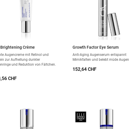
 Brightening Crème
Growth Factor Eye Serum
hte Augencreme mit Retinol und
Anti-Aging Augenserum entspannt
ein zur Aufhellung dunkler
Mimikfalten und belebt müde Augen
nringe und Reduktion von Fältchen.
Preis
152,64 CHF
is
,56 CHF