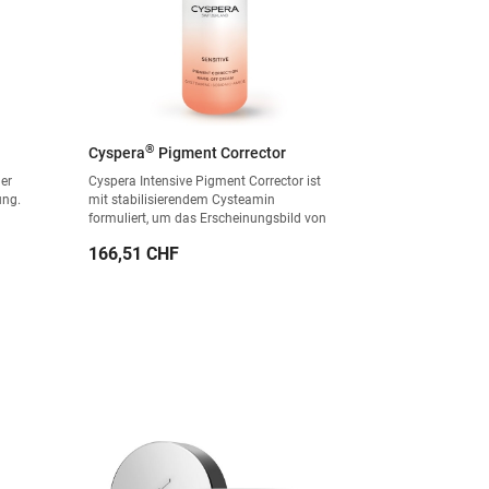
®
Cyspera
Pigment Corrector
er
Cyspera Intensive Pigment Corrector ist
ung.
mit stabilisierendem Cysteamin
formuliert, um das Erscheinungsbild von
Verfärbungen und dunklen Flecken zu
Preis
166,51 CHF
bekämpfen.