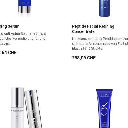
ming Serum
Peptide Facial Refining
Concentrate
es Anti-Aging Serum mit leicht
räglicher Formulierung für alle
Hochkonzentriertes Peptidserum zu
ttypen.
sichtbaren Verbesserung von Festigk
Elastizität & Struktur
is
,64 CHF
Preis
258,09 CHF