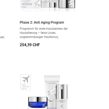
Phase 2: Anti Aging Program
Programm für erste Hautzeichen der
Hautalterung – feine Linien,
r
ungleichmässiger Hauttonus,
eit,
Spannkraftverlust.
Preis
254,39 CHF