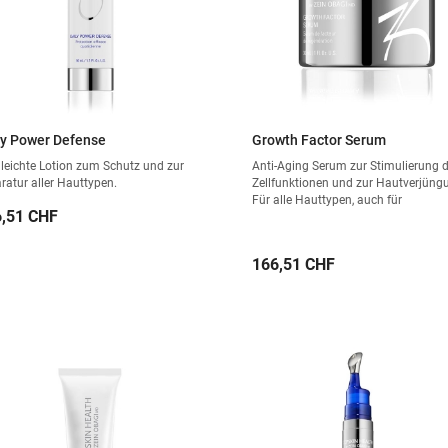
ly Power Defense
Growth Factor Serum
 leichte Lotion zum Schutz und zur
Anti-Aging Serum zur Stimulierung d
ratur aller Hauttypen.
Zellfunktionen und zur Hautverjüng
Für alle Hauttypen, auch für
is
,51 CHF
empfindliche Haut.
Preis
166,51 CHF