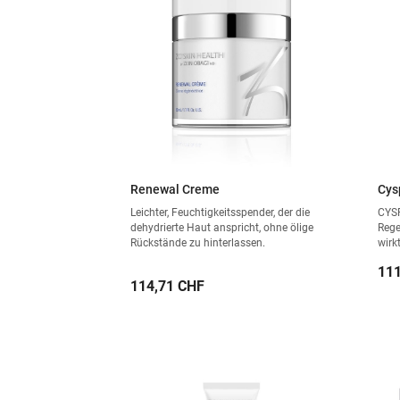
Renewal Creme
Cys
Leichter, Feuchtigkeitsspender, der die
CYSP
dehydrierte Haut anspricht, ohne ölige
Rege
Rückstände zu hinterlassen.
wirk
Infl
Pre
111
alte
Preis
114,71 CHF
Haut
Form
die 
wide
gesu