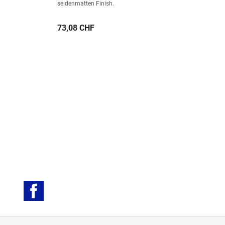
seidenmatten Finish.
Preis
73,08 CHF
Facebook