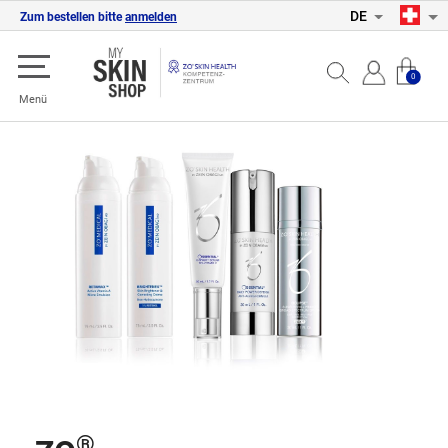
DE
Zum bestellen bitte
anmelden
0
Menü
®